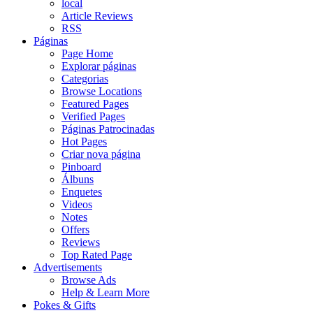
local
Article Reviews
RSS
Páginas
Page Home
Explorar páginas
Categorias
Browse Locations
Featured Pages
Verified Pages
Páginas Patrocinadas
Hot Pages
Criar nova página
Pinboard
Álbuns
Enquetes
Videos
Notes
Offers
Reviews
Top Rated Page
Advertisements
Browse Ads
Help & Learn More
Pokes & Gifts