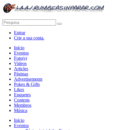
Entrar
Crie a sua conta.
Início
Eventos
Foto(s)
Videos
Articles
Páginas
Advertisements
Pokes & Gifts
Likes
Enquetes
Contests
Membros
Música
Início
Eventos