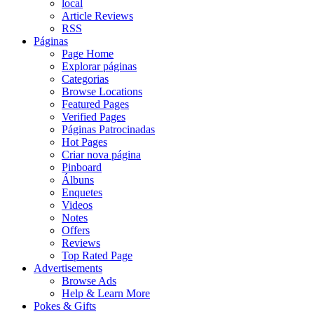
local
Article Reviews
RSS
Páginas
Page Home
Explorar páginas
Categorias
Browse Locations
Featured Pages
Verified Pages
Páginas Patrocinadas
Hot Pages
Criar nova página
Pinboard
Álbuns
Enquetes
Videos
Notes
Offers
Reviews
Top Rated Page
Advertisements
Browse Ads
Help & Learn More
Pokes & Gifts