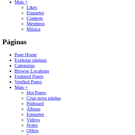
Mais +
Likes
Enquetes
Contests
Membros
Música
Páginas
Page Home
Explorar páginas
Categorias
Browse Locations
Featured Pages
Verified Pages
Mais +
Hot Pages
Criar nova página
Pinboard
Álbuns
Enquetes
Videos
Notes
Offers