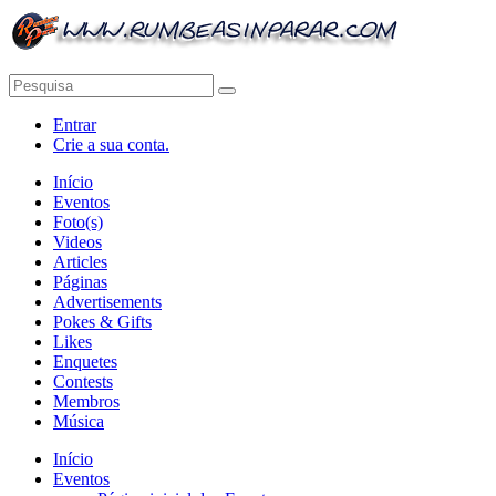
Entrar
Crie a sua conta.
Início
Eventos
Foto(s)
Videos
Articles
Páginas
Advertisements
Pokes & Gifts
Likes
Enquetes
Contests
Membros
Música
Início
Eventos