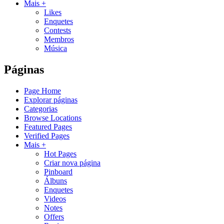
Mais +
Likes
Enquetes
Contests
Membros
Música
Páginas
Page Home
Explorar páginas
Categorias
Browse Locations
Featured Pages
Verified Pages
Mais +
Hot Pages
Criar nova página
Pinboard
Álbuns
Enquetes
Videos
Notes
Offers