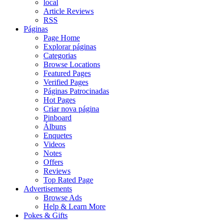
local
Article Reviews
RSS
Páginas
Page Home
Explorar páginas
Categorias
Browse Locations
Featured Pages
Verified Pages
Páginas Patrocinadas
Hot Pages
Criar nova página
Pinboard
Álbuns
Enquetes
Videos
Notes
Offers
Reviews
Top Rated Page
Advertisements
Browse Ads
Help & Learn More
Pokes & Gifts