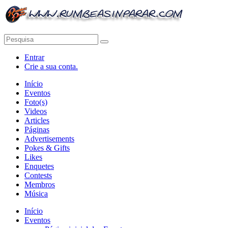
Entrar
Crie a sua conta.
Início
Eventos
Foto(s)
Videos
Articles
Páginas
Advertisements
Pokes & Gifts
Likes
Enquetes
Contests
Membros
Música
Início
Eventos