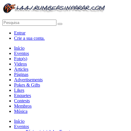
Entrar
Crie a sua conta.
Início
Eventos
Foto(s)
Videos
Articles
Páginas
Advertisements
Pokes & Gifts
Likes
Enquetes
Contests
Membros
Música
Início
Eventos