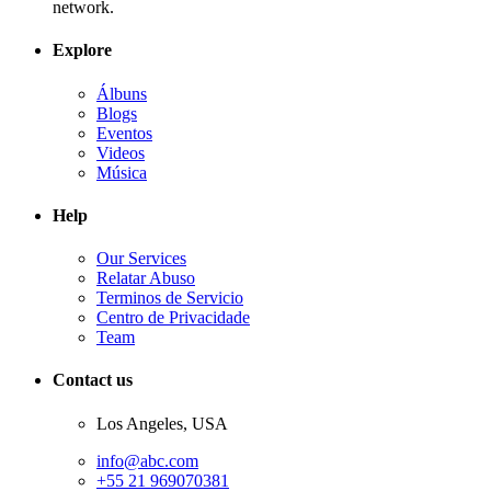
network.
Explore
Álbuns
Blogs
Eventos
Videos
Música
Help
Our Services
Relatar Abuso
Terminos de Servicio
Centro de Privacidade
Team
Contact us
Los Angeles, USA
info@abc.com
+55 21 969070381