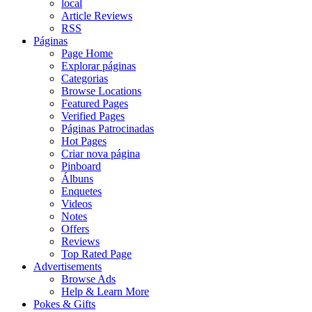
local
Article Reviews
RSS
Páginas
Page Home
Explorar páginas
Categorias
Browse Locations
Featured Pages
Verified Pages
Páginas Patrocinadas
Hot Pages
Criar nova página
Pinboard
Álbuns
Enquetes
Videos
Notes
Offers
Reviews
Top Rated Page
Advertisements
Browse Ads
Help & Learn More
Pokes & Gifts